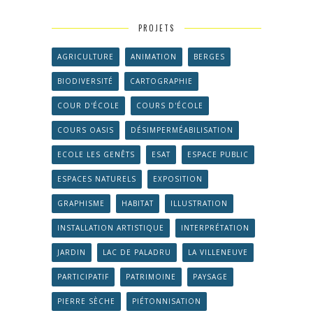
PROJETS
AGRICULTURE
ANIMATION
BERGES
BIODIVERSITÉ
CARTOGRAPHIE
COUR D'ÉCOLE
COURS D'ÉCOLE
COURS OASIS
DÉSIMPERMÉABILISATION
ECOLE LES GENÊTS
ESAT
ESPACE PUBLIC
ESPACES NATURELS
EXPOSITION
GRAPHISME
HABITAT
ILLUSTRATION
INSTALLATION ARTISTIQUE
INTERPRÉTATION
JARDIN
LAC DE PALADRU
LA VILLENEUVE
PARTICIPATIF
PATRIMOINE
PAYSAGE
PIERRE SÈCHE
PIÉTONNISATION