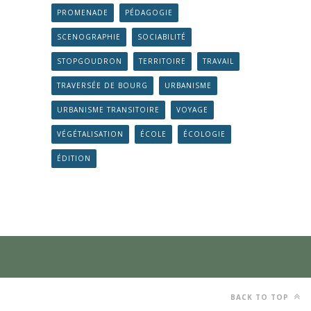
PROMENADE
PÉDAGOGIE
SCENOGRAPHIE
SOCIABILITÉ
STOPGOUDRON
TERRITOIRE
TRAVAIL
TRAVERSÉE DE BOURG
URBANISME
URBANISME TRANSITOIRE
VOYAGE
VÉGÉTALISATION
ÉCOLE
ÉCOLOGIE
ÉDITION
BACK TO TOP