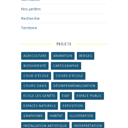
Nos jardins
Recherche
Territoire
PROJETS
AGRICULTURE
ANIMATION
BERGES
BIODIVERSITÉ
CARTOGRAPHIE
COUR D'ÉCOLE
COURS D'ÉCOLE
COURS OASIS
DÉSIMPERMÉABILISATION
ECOLE LES GENÊTS
ESAT
ESPACE PUBLIC
ESPACES NATURELS
EXPOSITION
GRAPHISME
HABITAT
ILLUSTRATION
INSTALLATION ARTISTIQUE
INTERPRÉTATION