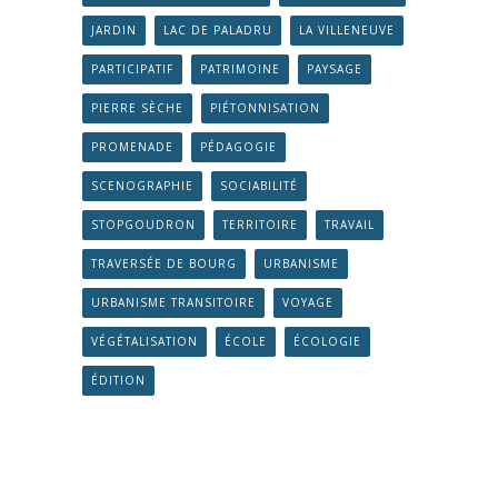
JARDIN
LAC DE PALADRU
LA VILLENEUVE
PARTICIPATIF
PATRIMOINE
PAYSAGE
PIERRE SÈCHE
PIÉTONNISATION
PROMENADE
PÉDAGOGIE
SCENOGRAPHIE
SOCIABILITÉ
STOPGOUDRON
TERRITOIRE
TRAVAIL
TRAVERSÉE DE BOURG
URBANISME
URBANISME TRANSITOIRE
VOYAGE
VÉGÉTALISATION
ÉCOLE
ÉCOLOGIE
ÉDITION