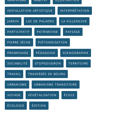
GRAPHISME
HABITAT
ILLUSTRATION
INSTALLATION ARTISTIQUE
INTERPRÉTATION
JARDIN
LAC DE PALADRU
LA VILLENEUVE
PARTICIPATIF
PATRIMOINE
PAYSAGE
PIERRE SÈCHE
PIÉTONNISATION
PROMENADE
PÉDAGOGIE
SCENOGRAPHIE
SOCIABILITÉ
STOPGOUDRON
TERRITOIRE
TRAVAIL
TRAVERSÉE DE BOURG
URBANISME
URBANISME TRANSITOIRE
VOYAGE
VÉGÉTALISATION
ÉCOLE
ÉCOLOGIE
ÉDITION