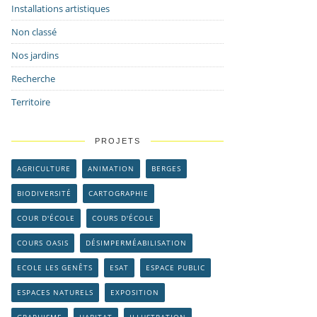
Installations artistiques
Non classé
Nos jardins
Recherche
Territoire
PROJETS
AGRICULTURE
ANIMATION
BERGES
BIODIVERSITÉ
CARTOGRAPHIE
COUR D'ÉCOLE
COURS D'ÉCOLE
COURS OASIS
DÉSIMPERMÉABILISATION
ECOLE LES GENÊTS
ESAT
ESPACE PUBLIC
ESPACES NATURELS
EXPOSITION