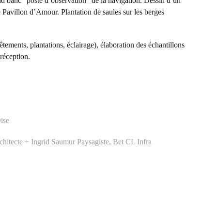
d banc “poste d’observation” de la navigation. Dessin d’un
e Pavillon d’Amour. Plantation de saules sur les berges
êtements, plantations, éclairage), élaboration des échantillons
 réception.
ise
rchitecte + Ingrid Saumur Paysagiste, Bet CL Infra