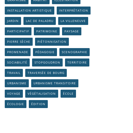
GRAPHISME
HABITAT
ILLUSTRATION
INSTALLATION ARTISTIQUE
INTERPRÉTATION
JARDIN
LAC DE PALADRU
LA VILLENEUVE
PARTICIPATIF
PATRIMOINE
PAYSAGE
PIERRE SÈCHE
PIÉTONNISATION
PROMENADE
PÉDAGOGIE
SCENOGRAPHIE
SOCIABILITÉ
STOPGOUDRON
TERRITOIRE
TRAVAIL
TRAVERSÉE DE BOURG
URBANISME
URBANISME TRANSITOIRE
VOYAGE
VÉGÉTALISATION
ÉCOLE
ÉCOLOGIE
ÉDITION