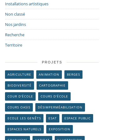
Installations artistiques
Non classé
Nos jardins
Recherche
Territoire
PROJETS
AGRICULTURE
ANIMATION
BERGES
BIODIVERSITÉ
CARTOGRAPHIE
COUR D'ÉCOLE
COURS D'ÉCOLE
COURS OASIS
DÉSIMPERMÉABILISATION
ECOLE LES GENÊTS
ESAT
ESPACE PUBLIC
ESPACES NATURELS
EXPOSITION